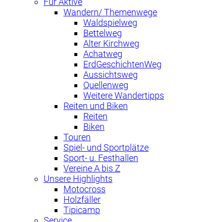
Für Aktive
Wandern/ Themenwege
Waldspielweg
Bettelweg
Alter Kirchweg
Achatweg
ErdGeschichtenWeg
Aussichtsweg
Quellenweg
Weitere Wandertipps
Reiten und Biken
Reiten
Biken
Touren
Spiel- und Sportplätze
Sport- u. Festhallen
Vereine A bis Z
Unsere Highlights
Motocross
Holzfäller
Tipicamp
Service