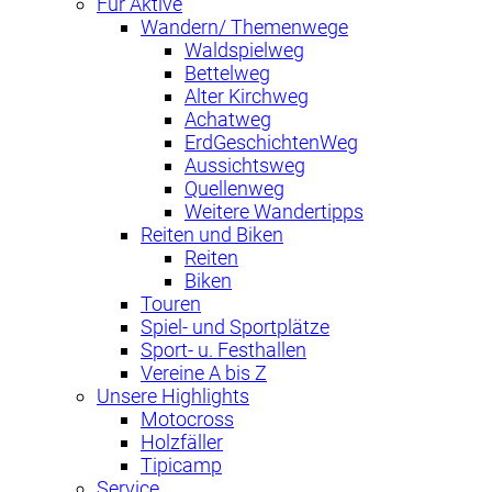
Für Aktive
Wandern/ Themenwege
Waldspielweg
Bettelweg
Alter Kirchweg
Achatweg
ErdGeschichtenWeg
Aussichtsweg
Quellenweg
Weitere Wandertipps
Reiten und Biken
Reiten
Biken
Touren
Spiel- und Sportplätze
Sport- u. Festhallen
Vereine A bis Z
Unsere Highlights
Motocross
Holzfäller
Tipicamp
Service