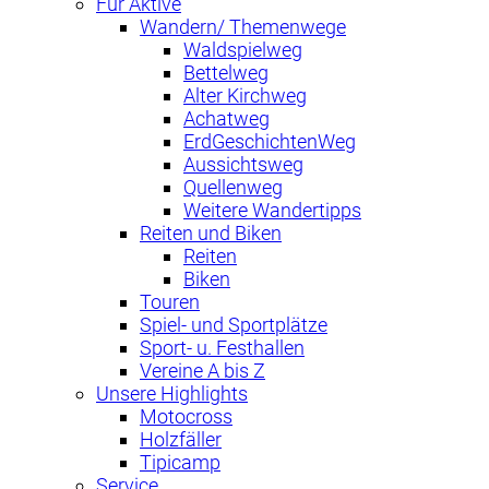
Für Aktive
Wandern/ Themenwege
Waldspielweg
Bettelweg
Alter Kirchweg
Achatweg
ErdGeschichtenWeg
Aussichtsweg
Quellenweg
Weitere Wandertipps
Reiten und Biken
Reiten
Biken
Touren
Spiel- und Sportplätze
Sport- u. Festhallen
Vereine A bis Z
Unsere Highlights
Motocross
Holzfäller
Tipicamp
Service