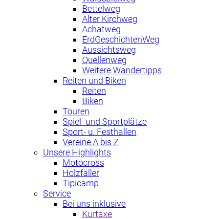
Bettelweg
Alter Kirchweg
Achatweg
ErdGeschichtenWeg
Aussichtsweg
Quellenweg
Weitere Wandertipps
Reiten und Biken
Reiten
Biken
Touren
Spiel- und Sportplätze
Sport- u. Festhallen
Vereine A bis Z
Unsere Highlights
Motocross
Holzfäller
Tipicamp
Service
Bei uns inklusive
Kurtaxe