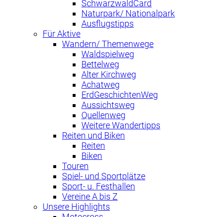
SchwarzwaldCard
Naturpark/ Nationalpark
Ausflugstipps
Für Aktive
Wandern/ Themenwege
Waldspielweg
Bettelweg
Alter Kirchweg
Achatweg
ErdGeschichtenWeg
Aussichtsweg
Quellenweg
Weitere Wandertipps
Reiten und Biken
Reiten
Biken
Touren
Spiel- und Sportplätze
Sport- u. Festhallen
Vereine A bis Z
Unsere Highlights
Motocross