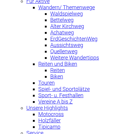
Für Aktive
Wandern/ Themenwege
Waldspielweg
Bettelweg
Alter Kirchweg
Achatweg
ErdGeschichtenWeg
Aussichtsweg
Quellenweg
Weitere Wandertipps
Reiten und Biken
Reiten
Biken
Touren
Spiel- und Sportplätze
Sport- u. Festhallen
Vereine A bis Z
Unsere Highlights
Motocross
Holzfäller
Tipicamp
Service