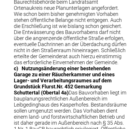
Baurechtsbehörde beim Landratsamt
Ortenaukreis neue Planunterlagen angefordert.
Wie schon beim bisher genehmigten Vorhaben
stehen öffentliche Belange nicht entgegen. Auch
die Erschließung ist wie bislang schon gesichert.
Die Entwässerung des Bauvorhabens darf nicht
über die angrenzende öffentliche Straße erfolgen,
eventuelle Dachrinnen an der Überdachung dürfen
nicht in den Straßenraum hineinragen. Schließlich
erteilte der Gemeinderat auch hierzu einstimmig
das erforderliche Einvernehmen der Gemeinde.
c)
Nutzungsänderung einer bestehenden
Garage zu einer Räucherkammer und eines
Lager- und Verarbeitungsraumes auf dem
Grundstück Flurst.Nr. 452 Gemarkung
Schuttertal (Obertal 4a)
Das Bauvorhaben liegt im
bauplanungsrechtlichen Außenbereich im
Leibgedinghaus des Kasperhofes. Bestandsräume
sollen umgenutzt werden. Das Vorhaben dient
einem land- und forstwirtschaftlichen Betrieb und
ist daher gerade im Außenbereich nach § 35 Abs.
1 Nr. 1 BauGB baurechtlich privilegiert. Öffentliche